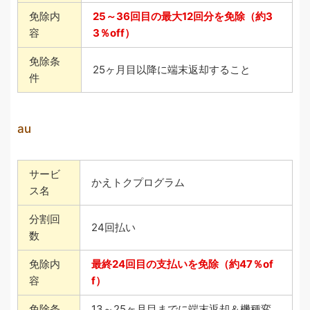
免除内
25～36回目の最大12回分を免除（約3
容
3％off）
免除条
25ヶ月目以降に端末返却すること
件
au
サービ
かえトクプログラム
ス名
分割回
24回払い
数
免除内
最終24回目の支払いを免除（約47％of
容
f）
免除条
13～25ヶ月目までに端末返却＆機種変