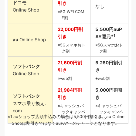
ドコモ
引き
なし
Online Shop
5G WELCOM
E割
22,000円割
5,500円auP
※1
引き
AY還元
au
Online Shop
5Gスマホおト
5Gスマホおト
ク割
ク割
21,600円割
5,280円割引
ソフトバンク
引き
き
Online Shop
web割
web割
21,984円割
5,000円割引
ソフトバンク
引き
き
スマホ乗り換え.
キャッシュバ
キャッシュバ
com
ックキャンペ
ックキャンペ
1 auショップ店頭申込みの場合は5,500円割引き。au Online
ーン
ーン
Shopは割引きではなくauPAYへのチャージとなります。