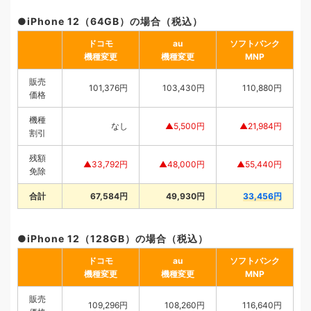
iPhone 12（64GB）の場合（税込）
ドコモ
au
ソフトバンク
機種変更
機種変更
MNP
販売
101,376円
103,430円
110,880円
価格
機種
なし
▲5,500円
▲21,984円
割引
残額
▲33,792円
▲48,000円
▲55,440円
免除
合計
67,584円
49,930円
33,456円
iPhone 12（128GB）の場合（税込）
ドコモ
au
ソフトバンク
機種変更
機種変更
MNP
販売
109,296円
108,260円
116,640円