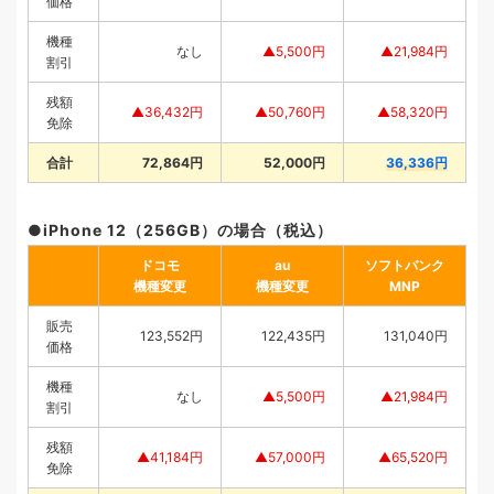
価格
機種
なし
▲5,500円
▲21,984円
割引
残額
▲36,432円
▲50,760円
▲58,320円
免除
合計
72,864円
52,000円
36,336円
iPhone 12（256GB）の場合（税込）
ドコモ
au
ソフトバンク
機種変更
機種変更
MNP
販売
123,552円
122,435円
131,040円
価格
機種
なし
▲5,500円
▲21,984円
割引
残額
▲41,184円
▲57,000円
▲65,520円
免除