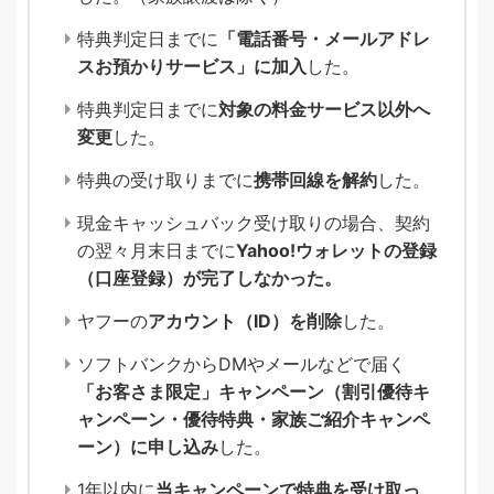
特典判定日までに
「電話番号・メールアドレ
スお預かりサービス」に加入
した。
特典判定日までに
対象の料金サービス以外へ
変更
した。
特典の受け取りまでに
携帯回線を解約
した。
現金キャッシュバック受け取りの場合、契約
の翌々月末日までに
Yahoo!ウォレットの登録
（口座登録）が完了しなかった。
ヤフーの
アカウント（ID）を削除
した。
ソフトバンクからDMやメールなどで届く
「お客さま限定」キャンペーン（割引優待キ
ャンペーン・優待特典・家族ご紹介キャンペ
ーン）に申し込み
した。
1年以内に
当キャンペーンで特典を受け取っ