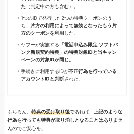
た
（判定中の方も含む）。
1つのIDで発行した2つの特典クーポンのう
ち、
片方の利用によって無効となったもう片
方のクーポンを利用
した。
ヤフーが実施する
「電話申込み限定 ソフトバ
ンク新規契約特典」の特典対象IDと当キャン
ペーンの対象IDが同じ。
手続きに利用するIDが
不正行為を行っている
アカウントIDと判断
された。
もちろん、
特典の受け取り後
であれば、
上記のような
行為を行っても特典が取り消しとなることはありませ
ん
のでご安心を。