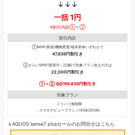
↓↓↓
一括 1円
割引内訳①＋②
割引内訳
①MNP/新規/機種変更/端末単体いずれかで
47,839円割引き
②さらにMNP/新規(5～22歳)で対象プラン加入の方は
22,000円割引き
①＋② 合計69,839円割引き
対象プラン
・メリハリ無制限
・スマホデビュープラン＋(4GB/20GB)
↓AQUOS sense7 plusセールのお問合せはこちら