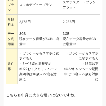
スマホスタートプラン
プラ
スマホデビュープラン
フラット
ン
月額
2,178円
2,288円
料金
デー
3GB
3GB
タ利
現在データ容量が5GBに増
現在データ容量が5GB
用量
量中
に増量中
・ガラケーからスマホに変
・ガラケーからスマホ
更する人
に変更する人
条件
・5〜15歳の新規契約
・15歳以下
等
※U22おトクキャンペーン
※U22キャンペーン期間
期間中は16歳～22歳も対
中は16歳～22歳も対象
象に
に
こちらも中身に大きな違いはないですね。