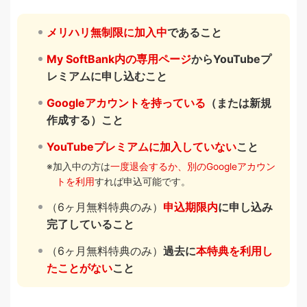
メリハリ無制限に加入中
であること
My SoftBank内の専用ページ
からYouTubeプ
レミアムに申し込むこと
Googleアカウントを持っている
（または新規
作成する）こと
YouTubeプレミアムに加入していない
こと
加入中の方は
一度退会するか、別のGoogleアカウン
トを利用
すれば申込可能です。
（6ヶ月無料特典のみ）
申込期限内
に申し込み
完了していること
（6ヶ月無料特典のみ）
過去に
本特典を利用し
たことがない
こと