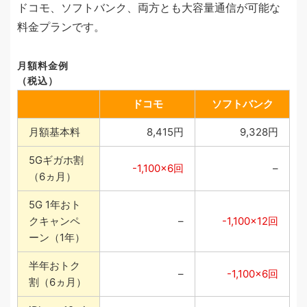
ドコモ、ソフトバンク、両方とも大容量通信が可能な
料金プランです。
月額料金例
（税込）
ドコモ
ソフトバンク
月額基本料
8,415円
9,328円
5Gギガホ割
-1,100×6回
–
（6ヵ月）
5G 1年おト
クキャンペ
–
-1,100×12回
ーン（1年）
半年おトク
–
-1,100×6回
割（6ヵ月）