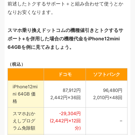
前述したトクするサポート＋と組み合わせて使うとか
なりお安くなります。
スマホ乗り換えドットコムの機種値引きとトクするサ
ポート+を併用した場合の機種代金をiPhone12mini
64GBを例に見てみましょう。
（税込）
ドコモ
ソフトバンク
iPhone12mi
87,912円
96,480円
ni 64GB 価
2,442円×36回
2,010円×48回
格
スマホおか
-29,304円
えしプログ
(2,442円×12回
–
ラム免除額
分)