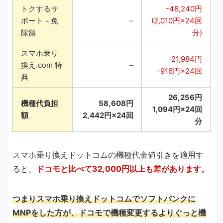
トクするサ
-48,240円
ポート＋免
–
(2,010円×24回
除額
分)
スマホ乗り
-21,984円
換え.com 特
–
-916円×24回
典
26,256円
機種代負担
58,608円
1,094円×24回
額
2,442円×24回
分
スマホ乗り換えドットコムの機種代金値引きを適用す
ると、
ドコモと比べて32,000円以上も差があります。
つまりスマホ乗り換えドットコムでソフトバンクに
MNPをした方が、ドコモで機種変更するよりぐっと機