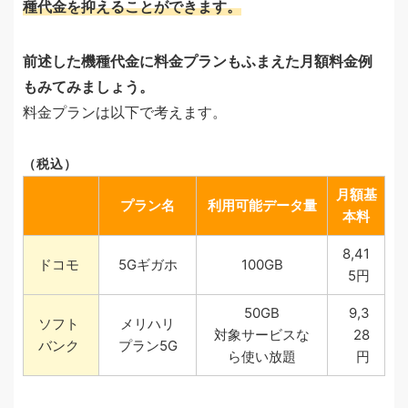
種代金を抑えることができます。
前述した機種代金に料金プランもふまえた月額料金例
もみてみましょう。
料金プランは以下で考えます。
（税込）
月額基
プラン名
利用可能データ量
本料
8,41
ドコモ
5Gギガホ
100GB
5円
50GB
9,3
ソフト
メリハリ
対象サービスな
28
バンク
プラン5G
ら使い放題
円