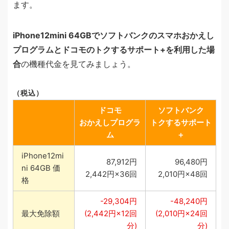
ます。
iPhone12mini 64GBでソフトバンクのスマホおかえし
プログラムとドコモのトクするサポート+を利用した場
合
の機種代金を見てみましょう。
（税込）
ドコモ
ソフトバンク
おかえしプログラ
トクするサポート
ム
＋
iPhone12mi
87,912円
96,480円
ni 64GB 価
2,442円×36回
2,010円×48回
格
-29,304円
-48,240円
最大免除額
(2,442円×12回
(2,010円×24回
分)
分)