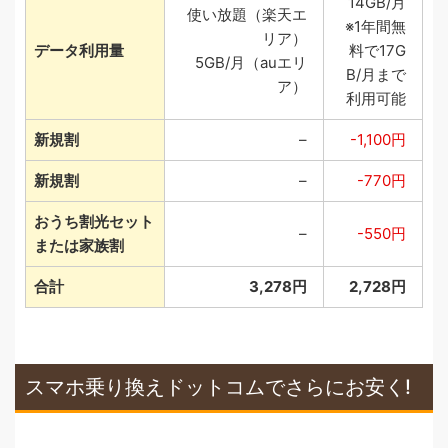
14GB/月
使い放題（楽天エ
※1年間無
リア）
データ利用量
料で17G
5GB/月（auエリ
B/月まで
ア）
利用可能
新規割
–
-1,100円
新規割
–
-770円
おうち割光セット
–
-550円
または家族割
合計
3,278円
2,728円
スマホ乗り換えドットコムでさらにお安く!