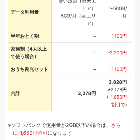
使い放題（楽天エ
リア）
〜50GB/
データ利用量
5GB/月（auエリ
月
ア）
半年おとく割
–
-1,100円
家族割（4人以上
–
-2,200円
で使う場合）
おうち割光セット
–
-1,100円
3,828円
※2,178円
合計
3,278円
(
-1,650円
割引で
)
ソフトバンクで使用量が2GB以下の場合は、
さら
に-1,650円割引
になります。