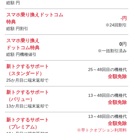
総額
円
スマホ乗り換えドットコム
-
円
特典
24
回割引
総額
円割引
スマホ乗り換え
0
円
ドットコム特典
一括割引済み
総額
円機種値引
新トクするサポート
25～48回目の機種代
（スタンダード）
全額免除
25か月目に端末返却で
新トクするサポート
13～48回目の機種代
（バリュー）
全額免除
13か月目に端末返却で
13～48回目の機種代
新トクするサポート
全額免除
（プレミアム）
早トクオプション利⽤料