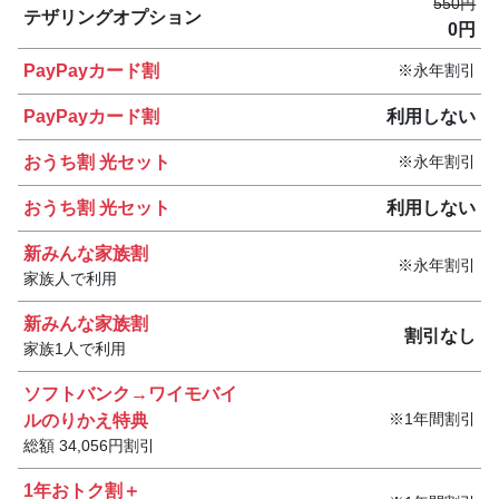
550円
テザリング
オプション
0円
PayPayカード割
永年割引
PayPayカード割
利用しない
おうち割 光セット
永年割引
おうち割 光セット
利用しない
新みんな家族割
永年割引
家族
人で利用
新みんな家族割
割引なし
家族1人で利用
ソフトバンク→ワイモバイ
ルのりかえ特典
1年間割引
総額 34,056円割引
1年おトク割＋