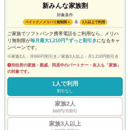
新みんな家族割
対象条件
＆
ペイトク／メリハリ無制限＋
2人以上で利用
ご家族でソフトバンク携帯電話をご利用なら、メリハ
※
リ無制限が
毎月最大1,210円
ずっと割引き
になるキャ
ンペーンです。
家族2人：月660円割引き／家族3人以上：月1,210円割引き
別住所の家族・親戚、同居中のパートナー・友人も「家族」
の対象です。
1人で利用
割引なし
家族2人
660円/月割引
家族3人以上