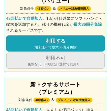
（バリュー）
＆
対象条件
48回払い
バリュー対象機種購入
48回払いで自動加入
。13か月目以降にソフトバンクへ
端末を返却すると、残りの機種代金が
最大36回分免除
されるサービスです。
利用する
端末返却で最大36回分免除
利用不可
免除なし（48回払い選択で利用可）
新トクするサポート
（プレミアム）
＆
対象条件
48回払い
プレミアム対象機種購入
48回払いで自動加入
。あんしん保証パックに加入し、